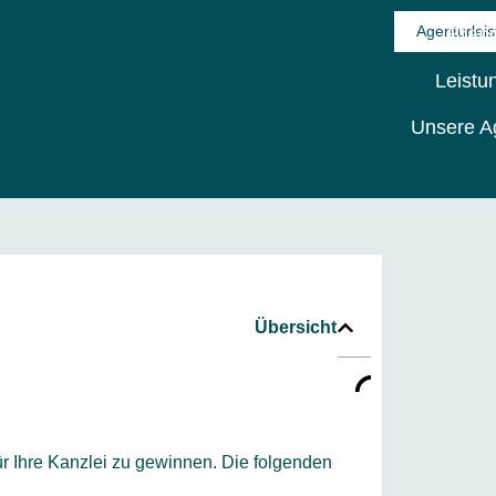
Agenturlei
Bran
Leistu
Unsere A
Unsere Agentur
Übersicht
r Ihre Kanzlei zu gewinnen. Die folgenden