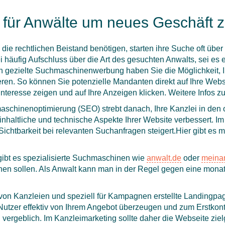
ür Anwälte um neues Geschäft z
 die rechtlichen Beistand benötigen, starten ihre Suche oft üb
i häufig Aufschluss über die Art des gesuchten Anwalts, sei es
h gezielte Suchmaschinenwerbung haben Sie die Möglichkeit, Ih
ren. So können Sie potenzielle Mandanten direkt auf Ihre Websei
h Interesse zeigen und auf Ihre Anzeigen klicken. Weitere Info
schinenoptimierung (SEO) strebt danach, Ihre Kanzlei in den
h inhaltliche und technische Aspekte Ihrer Website verbessert. 
 Sichtbarkeit bei relevanten Suchanfragen steigert.Hier gibt es
 gibt es spezialisierte Suchmaschinen wie
anwalt.de
oder
meinan
n sollen. Als Anwalt kann man in der Regel gegen eine monatli
on Kanzleien und speziell für Kampagnen erstellte Landingpage
tzer effektiv von Ihrem Angebot überzeugen und zum Erstkonta
ergeblich. Im Kanzleimarketing sollte daher die Webseite ziel