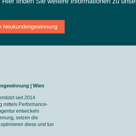
 Hier finden Sie weitere Informationen zu unse
len Neukundengewinnung
dengewinnung | Wien
rstützt seit 2014
 mittels Performance-
eagentur entwickeln
innung, setzen die
ptimieren diese und tun