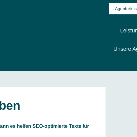
Agenturlei
Bran
Leistu
Unsere A
Unsere Agentur
iben
ann es helfen SEO-optimierte Texte für