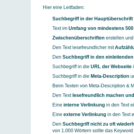
Hier eine Leitfaden:
Suchbegriff in der Hauptüberschrift
Text im
Umfang von mindestens 500
Zwischenüberschriften
erstellen und
Den Text lesefreundlicher mit
Aufzähl
Den
Suchbegriff in den einleitenden
Suchbegriff in die
URL der Webseite
i
Suchbegriff in die
Meta-Description
u
Beim Texten von Meta-Description & Met
Den Text
lesefreundlich machen und
Eine
interne Verlinkung
in den Text 
Eine
externe Verlinkung
in den Text e
Den
Suchbegriff nicht zu oft wieder
von 1.000 Wörtern sollte das Keywor